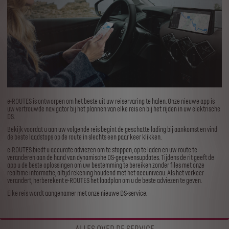
e-ROUTES is ontworpen om het beste uit uw reiservaring te halen. Onze nieuwe app is
uw vertrouwde navigator bij het plannen van elke reis en bij het rijden in uw elektrische
DS.
Bekijk voordat u aan uw volgende reis begint de geschatte lading bij aankomst en vind
de beste laadstops op de route in slechts een paar keer klikken.
e-ROUTES biedt u accurate adviezen om te stoppen, op te laden en uw route te
veranderen aan de hand van dynamische DS-gegevensupdates. Tijdens de rit geeft de
app u de beste oplossingen om uw bestemming te bereiken zonder files met onze
realtime informatie, altijd rekening houdend met het accuniveau. Als het verkeer
verandert, herberekent e-ROUTES het laadplan om u de beste adviezen te geven.​
Elke reis wordt aangenamer met onze nieuwe DS-service.