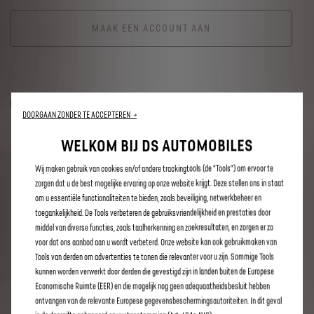
MAAK EEN ACCOUNT AAN
PRIJS
DOORGAAN ZONDER TE ACCEPTEREN →
WELKOM BIJ DS AUTOMOBILES
Wij maken gebruik van cookies en/of andere trackingtools (de “Tools”) om ervoor te
1
maand
zorgen dat u de best mogelijke ervaring op onze website krijgt. Deze stellen ons in staat
om u essentiële functionaliteiten te bieden, zoals beveiliging, netwerkbeheer en
4
,90
€
toegankelijkheid. De Tools verbeteren de gebruiksvriendelijkheid en prestaties door
/maand
middel van diverse functies, zoals taalherkenning en zoekresultaten, en zorgen er zo
voor dat ons aanbod aan u wordt verbeterd. Onze website kan ook gebruikmaken van
Tools van derden om advertenties te tonen die relevanter voor u zijn. Sommige Tools
1
jaar
kunnen worden verwerkt door derden die gevestigd zijn in landen buiten de Europese
Economische Ruimte (EER) en die mogelijk nog geen adequaatheidsbesluit hebben
ontvangen van de relevante Europese gegevensbeschermingsautoriteiten. In dit geval
49
,00
€