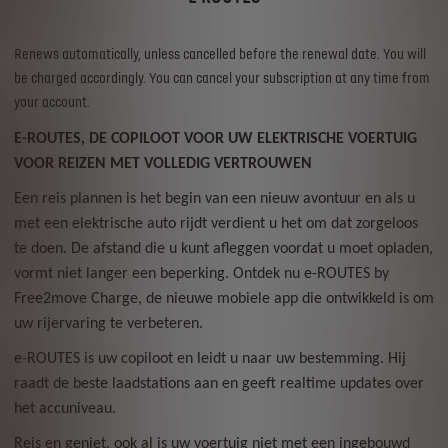
Renews automatically, unless cancelled before the renewal date. You will
be charged accordingly. You can cancel your subscription at any time from
your account.
E-ROUTES, DE COPILOOT VOOR UW ELEKTRISCHE VOERTUIG
VOOR REIZEN MET VOLLEDIG VERTROUWEN
Een reis plannen is het begin van een nieuw avontuur en als u
met een elektrische auto rijdt verdient u het om dat zorgeloos
te doen.
De afstand die u kunt afleggen voordat u moet opladen,
vormt niet langer een beperking. Ontdek nu e-ROUTES by
Free2move Charge, de nieuwe mobiele app die ontwikkeld is om
uw rijervaring te verbeteren.
e-ROUTES is uw copiloot en leidt u naar uw bestemming. Hij
raadt de beste laadstations aan en geeft realtime updates over
het accuniveau.
Reis en geniet, ook al is uw voertuig niet met een ingebouwd