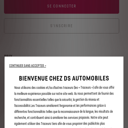
SE CONNECTER
S'INSCRIRE
PRIX
CONTINUER SANS ACCEPTER →
BIENVENUE CHEZ DS AUTOMOBILES
1
mois
Nous utilisons des cookies et/ou d’autres traceurs (les « Traceurs ») afin de vous offrir
la meilleure expérience possible sur notre site web. Ils nous permettent de fournir des
4
,90
€
fonctionnalités essentielles telles que la sécurité, la gestion du réseau et
/mois
l’accessibilité.Les Traceurs améliorent l’ergonomie et les performances grâce à
différentes fonctionnalités telles que la reconnaissance de la langue, les résultats de
recherche, et contribuent ainsi à améliorer les services proposés. Notre site peut
1
également utiliser des Traceurs tiers afin de vous proposer des publicités plus
an