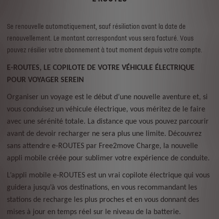
Se renouvelle automatiquement, sauf résiliation avant la date de
renouvellement. Le montant correspondant vous sera facturé. Vous
pouvez résilier votre abonnement à tout moment depuis votre compte.
E-ROUTES, LE COPILOTE DE VOTRE VÉHICULE ÉLECTRIQUE
POUR VOYAGER SEREIN
Organiser un voyage est le début d’une nouvelle aventure et, si
vous conduisez un véhicule électrique, vous méritez de le faire
avec une sérénité totale. La distance que vous pouvez parcourir
avant de devoir recharger ne sera plus une limite. Découvrez
sans attendre e-ROUTES par Free2move Charge, la nouvelle
appli mobile créée pour sublimer votre expérience de conduite.
L’appli mobile e-ROUTES est un vrai copilote électrique qui vous
guidera jusqu’à vos destinations, en vous recommandant les
stations de recharge les plus proches et en vous donnant des
mises à jour en temps réel sur le niveau de la batterie.