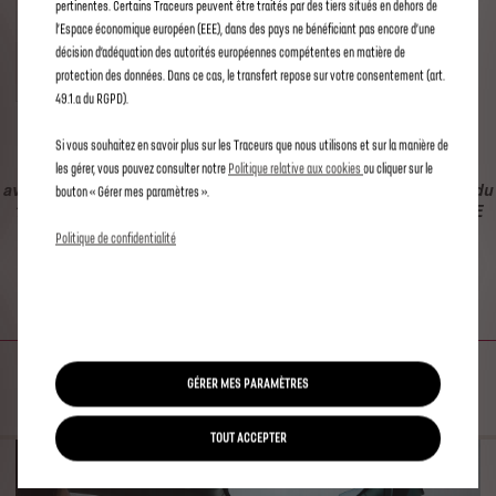
pertinentes. Certains Traceurs peuvent être traités par des tiers situés en dehors de
l’Espace économique européen (EEE), dans des pays ne bénéficiant pas encore d’une
49
,00
€
décision d’adéquation des autorités européennes compétentes en matière de
/an
protection des données. Dans ce cas, le transfert repose sur votre consentement (art.
49.1.a du RGPD).
Si vous souhaitez en savoir plus sur les Traceurs que nous utilisons et sur la manière de
Cette offre n'est valable que pour les véhicules commandés
les gérer, vous pouvez consulter notre
Politique relative aux cookies
ou cliquer sur le
avant le 1 Juillet 2023. Pour les véhicules commandés à partir du
bouton « Gérer mes paramètres ».
1er Juillet 2023, veuillez vous référez aux offres Connect ONE
and Connect PLUS.
Politique de confidentialité
E ROUTES
VOTRE COPILOTE ÉLECTRIQUE
GÉRER MES PARAMÈTRES
TOUT ACCEPTER