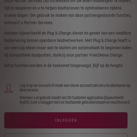
Onze Partner Services zijn ontwikkeld om uw leven makkelijker te maken,
tijd te besparen en u te helpen laadtarieven te optimaliseren tijdens
drukke dagen. Om gebruik te maken van deze partnergestuurde functies,
activeert u Partner Services.
Activeer bijvoorbeeld de Plug & Charge‑dienst en geniet van een naadloze
laadervaring binnen openbare laadnetwerken. Met Plug & Charge hoeft u
uw voertuig alleen maar aan te sluiten om automatisch te beginnen laden
bij compatibele laadpunten, dankzij onze partner Free2Move Charge.
Extra functies worden in de toekomst toegevoegd, blijf op de hoogte.
Log in op uw account of maak een nieuw account aan om u te abonneren op
deze service.
Wanneer u al gebruik maakt van DS Customer applicaties (bijvoorbeeld
MyDS), kunt u inloggen met uw bestaande gebruikersnaam en wachtwoord
INLOGGEN