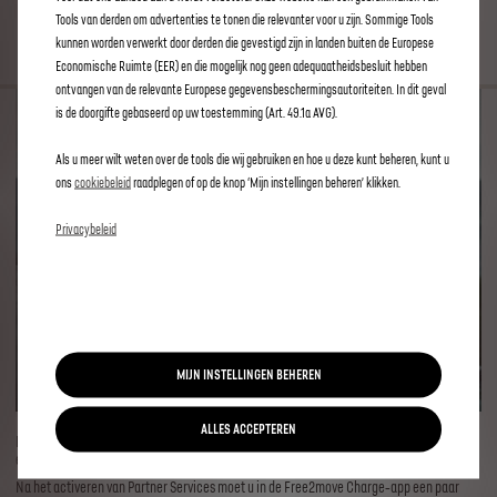
PLUG & CHARGE
Tools van derden om advertenties te tonen die relevanter voor u zijn. Sommige Tools
kunnen worden verwerkt door derden die gevestigd zijn in landen buiten de Europese
Economische Ruimte (EER) en die mogelijk nog geen adequaatheidsbesluit hebben
ontvangen van de relevante Europese gegevensbeschermingsautoriteiten. In dit geval
is de doorgifte gebaseerd op uw toestemming (Art. 49.1a AVG).
Als u meer wilt weten over de tools die wij gebruiken en hoe u deze kunt beheren, kunt u
ons
cookiebeleid
raadplegen of op de knop ‘Mijn instellingen beheren’ klikken.
Privacybeleid
MIJN INSTELLINGEN BEHEREN
ALLES ACCEPTEREN
De Plug & Charge‑dienst maakt openbaar laden eenvoudig en automatisch, in slechts
enkele stappen.
Na het activeren van Partner Services moet u in de Free2move Charge‑app een paar