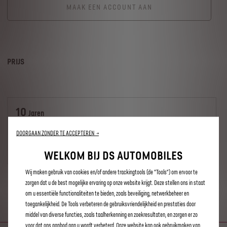
MAAK EEN ACCOUNT AAN
PRIJS
10
Jaren
DOORGAAN ZONDER TE ACCEPTEREN →
inclusief
Inbegrepen in de
aankoopprijs
WELKOM BIJ DS AUTOMOBILES
Wij maken gebruik van cookies en/of andere trackingtools (de “Tools”) om ervoor te
zorgen dat u de best mogelijke ervaring op onze website krijgt. Deze stellen ons in staat
om u essentiële functionaliteiten te bieden, zoals beveiliging, netwerkbeheer en
PARTNER SERVICES
toegankelijkheid. De Tools verbeteren de gebruiksvriendelijkheid en prestaties door
middel van diverse functies, zoals taalherkenning en zoekresultaten, en zorgen er zo
voor dat ons aanbod aan u wordt verbeterd. Onze website kan ook gebruikmaken van