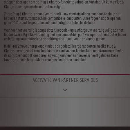
stappen doorlopen om de Plug & Charge‑functie te voltooien. Van daaruit kunt u Plug &
Charge aanvragen en de instructies volgen.
Zodra Plug & Charge is geactiveerd, hoeft u uw voertuig alleen maar aan te sluiten en
het laden start automatisch bij compatibele laadpunten. U hoeft geen app te openen,
geen RFID‑kaart te gebruiken of handmatig te betalen bij de lader.
Wanneer het voertuig is aangesloten, koppelt Plug & Charge uw voertuig veilig aan het
laadnetwerk. Bij elke verbinding met een compatibel punt verlopen authenticatie, laden
en betaling automatisch op de achtergrond – snel, veilig en zonder gedoe.
In de Free2move Charge‑app vindt u ook gedetailleerde rapporten na elke Plug &
Charge‑sessie, zodat u uw laadhistorie kunt volgen, kosten kunt monitoren en volledig
de controle houdt. U weet precies waar, wanneer en hoeveel u heeft geladen. Deze
functie is alleen beschikbaar voor geselecteerde modellen.
ACTIVATIE VAN PARTNER SERVICES