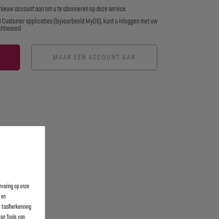
nieuw account aan om u te abonneren op deze service.
 Customer applicaties (bijvoorbeeld MyDS), kunt u inloggen met uw
chtwoord
MAAK EEN ACCOUNT AAN
rvaring op onze
r en
s taalherkenning
van Tools van