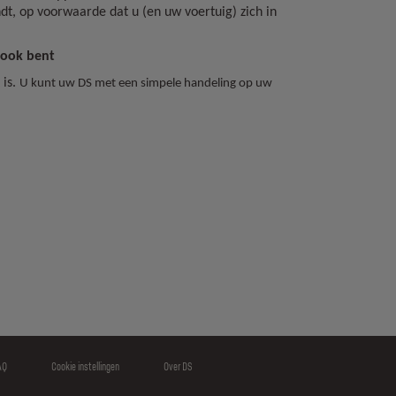
t, op voorwaarde dat u (en uw voertuig) zich in
 ook bent
 is.
U kunt uw DS met een simpele handeling op uw
AQ
Cookie instellingen
Over DS