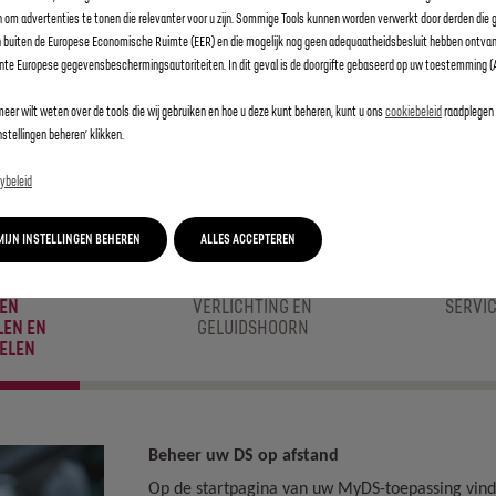
 om advertenties te tonen die relevanter voor u zijn. Sommige Tools kunnen worden verwerkt door derden die ge
 buiten de Europese Economische Ruimte (EER) en die mogelijk nog geen adequaatheidsbesluit hebben ontva
nte Europese gegevensbeschermingsautoriteiten. In dit geval is de doorgifte gebaseerd op uw toestemming (A
 1 juli 2023 zijn besteld. Voor voertuigen besteld vanaf 1 Juli 
meer wilt weten over de tools die wij gebruiken en hoe u deze kunt beheren, kunt u ons
cookiebeleid
raadplegen 
instellingen beheren’ klikken.
ybeleid
REMOTE CONTROL
MIJN INSTELLINGEN BEHEREN
ALLES ACCEPTEREN
REN
VERLICHTING EN
SERVIC
LEN EN
GELUIDSHOORN
ELEN
Beheer uw DS op afstand
Op de startpagina van uw MyDS-toepassing vin