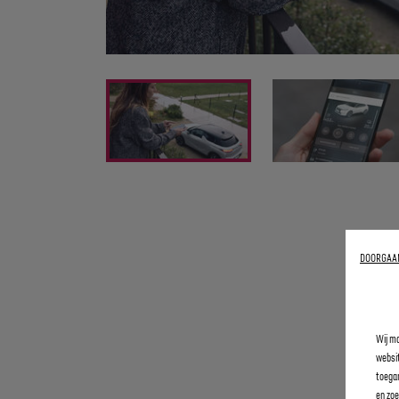
DOORGAAN
Wij ma
websit
toegan
en zoe