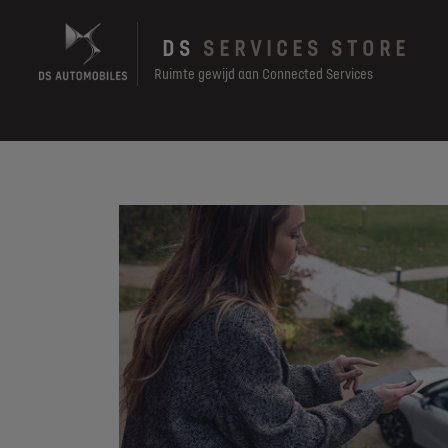
Skip
to
DS
SERVICES STORE
main
content
Ruimte gewijd aan Connected Services
Main
navigation