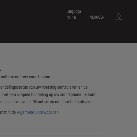
Language
INLOGGEN
FR
NL
L
 realtime met uw smartphone.
endelingsstatus van uw voertuig controleren en de
n met een simpele handeling op uw smartphone. Je kunt
geluidshoorn van je DS activeren om hem te lokaliseren.
enst in de
Algemene Voorwaarden.