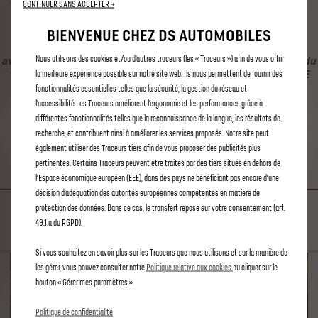
CONTINUER SANS ACCEPTER →
BIENVENUE CHEZ DS AUTOMOBILES
Cette offre n'est valable que pour les véhicules commandés
avant le 1 Juillet 2023. Pour les véhicules commandés à partir du
Nous utilisons des cookies et/ou d’autres traceurs (les « Traceurs ») afin de vous offrir
1er Juillet 2023, veuillez vous référez aux offres Connect ONE
la meilleure expérience possible sur notre site web. Ils nous permettent de fournir des
and Connect PLUS.
fonctionnalités essentielles telles que la sécurité, la gestion du réseau et
l’accessibilité.Les Traceurs améliorent l’ergonomie et les performances grâce à
différentes fonctionnalités telles que la reconnaissance de la langue, les résultats de
E-TENSE COMMANDES À
recherche, et contribuent ainsi à améliorer les services proposés. Notre site peut
également utiliser des Traceurs tiers afin de vous proposer des publicités plus
DISTANCE
pertinentes. Certains Traceurs peuvent être traités par des tiers situés en dehors de
l’Espace économique européen (EEE), dans des pays ne bénéficiant pas encore d’une
décision d’adéquation des autorités européennes compétentes en matière de
GÉREZ VOTRE CHARGE
protection des données. Dans ce cas, le transfert repose sur votre consentement (art.
49.1.a du RGPD).
Si vous souhaitez en savoir plus sur les Traceurs que nous utilisons et sur la manière de
les gérer, vous pouvez consulter notre
Politique relative aux cookies
ou cliquer sur le
bouton « Gérer mes paramètres ».
Politique de confidentialité