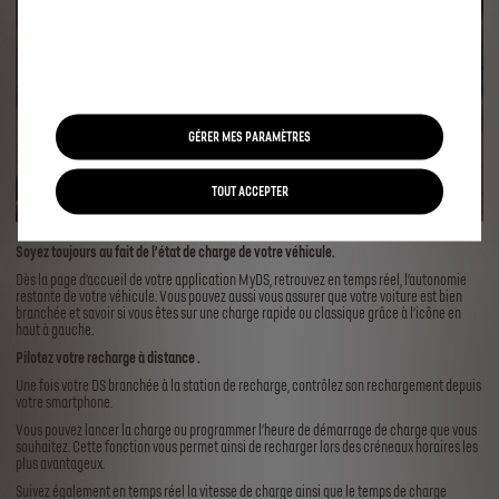
GÉRER MES PARAMÈTRES
TOUT ACCEPTER
Soyez toujours au fait de l’état de charge de votre véhicule.
Dès la page d’accueil de votre application MyDS, retrouvez en temps réel, l’autonomie
restante de votre véhicule. Vous pouvez aussi vous assurer que votre voiture est bien
branchée et savoir si vous êtes sur une charge rapide ou classique grâce à l’icône en
haut à gauche.
Pilotez votre recharge à distance .
Une fois votre DS branchée à la station de recharge, contrôlez son rechargement depuis
votre smartphone.
Vous pouvez lancer la charge ou programmer l’heure de démarrage de charge que vous
souhaitez. Cette fonction vous permet ainsi de recharger lors des créneaux horaires les
plus avantageux.
Suivez également en temps réel la vitesse de charge ainsi que le temps de charge